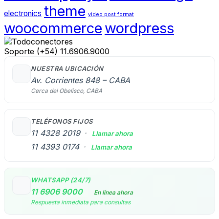
theme
electronics
video post format
woocommerce
wordpress
Soporte
(+54) 11.6906.9000
NUESTRA UBICACIÓN
Av. Corrientes 848 – CABA
Cerca del Obelisco, CABA
TELÉFONOS FIJOS
11 4328 2019
·
Llamar ahora
11 4393 0174
·
Llamar ahora
WHATSAPP (24/7)
11 6906 9000
En línea ahora
Respuesta inmediata para consultas