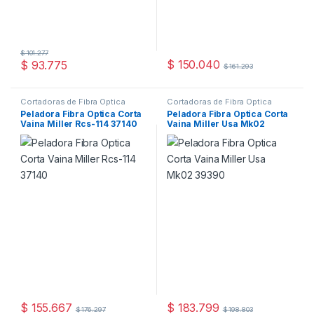
$
101.277
$
150.040
$
93.775
$
161.293
Cortadoras de Fibra Óptica
Cortadoras de Fibra Óptica
Peladora Fibra Optica Corta
Peladora Fibra Optica Corta
Vaina Miller Rcs-114 37140
Vaina Miller Usa Mk02
39390
$
155.667
$
183.799
$
176.297
$
198.803