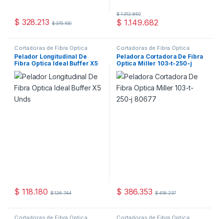
$
1.312.850
$
328.213
$
1.149.682
$
375.100
Cortadoras de Fibra Óptica
Cortadoras de Fibra Óptica
Pelador Longitudinal De
Peladora Cortadora De Fibra
Fibra Optica Ideal Buffer X5
Optica Miller 103-t-250-j
Unds
80677
$
118.180
$
386.353
$
126.744
$
418.237
Cortadoras de Fibra Óptica
Cortadoras de Fibra Óptica