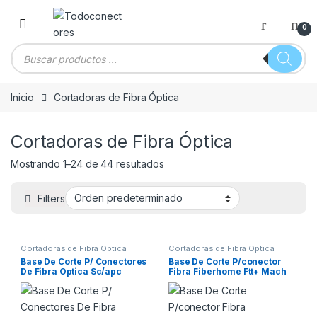
Skip to navigation
Skip to content
0
Búsqueda de productos
Inicio
Cortadoras de Fibra Óptica
Cortadoras de Fibra Óptica
Mostrando 1–24 de 44 resultados
Filters
Cortadoras de Fibra Óptica
Cortadoras de Fibra Óptica
Base De Corte P/ Conectores
Base De Corte P/conector
De Fibra Optica Sc/apc
Fibra Fiberhome Ftt+ Mach
Linkitree
22mm-12mm