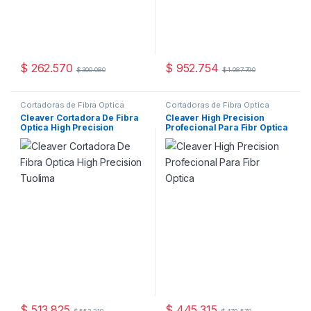
$
262.570
$
952.754
$
300.080
$
1.087.790
Cortadoras de Fibra Óptica
Cortadoras de Fibra Óptica
Cleaver Cortadora De Fibra
Cleaver High Precision
Optica High Precision
Profecional Para Fibr Optica
Tuolima
$
513.825
$
445.315