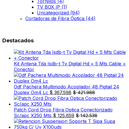
Tornillos
(4)
TV BOX IP
(1)
Uncategorized
(94)
Cortadoras de Fibra Óptica
(44)
Destacados
Kit Antena Tda Isdb-t Tv Digital Hd + 5 Mts Cable +
Conector
Odf Pachera Multimodo Acoplador 48 Pigtail 24
Duplex Om4 Lc
$
367.598
$
421.988
Patch Cord Drop Fibra Optica Conectorizado
Sc/apc X250 Mts
$
125.659
$
142.538