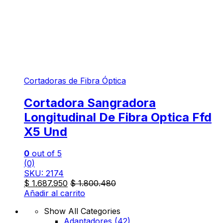
Cortadoras de Fibra Óptica
Cortadora Sangradora
Longitudinal De Fibra Optica Ffd
X5 Und
0
out of 5
(0)
SKU: 2174
$
1.687.950
$
1.800.480
Añadir al carrito
Show All Categories
Adaptadores
(42)