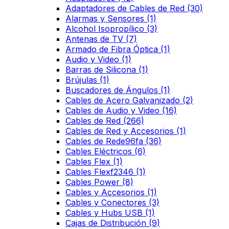
Adaptadores de Cables de Red
(30)
Alarmas y Sensores
(1)
Alcohol Isopropílico
(3)
Antenas de TV
(7)
Armado de Fibra Óptica
(1)
Audio y Video
(1)
Barras de Silicona
(1)
Brújulas
(1)
Buscadores de Ángulos
(1)
Cables de Acero Galvanizado
(2)
Cables de Audio y Video
(16)
Cables de Red
(266)
Cables de Red y Accesorios
(1)
Cables de Rede96fa
(36)
Cables Eléctricos
(6)
Cables Flex
(1)
Cables Flexf2346
(1)
Cables Power
(8)
Cables y Accesorios
(1)
Cables y Conectores
(3)
Cables y Hubs USB
(1)
Cajas de Distribución
(9)