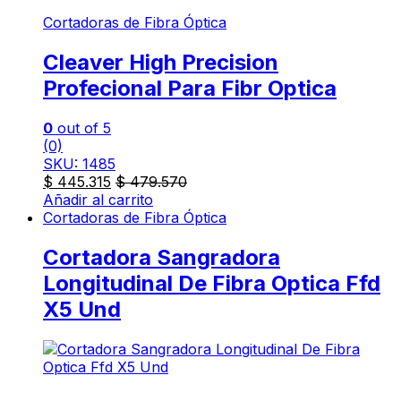
Cortadoras de Fibra Óptica
Cleaver High Precision
Profecional Para Fibr Optica
0
out of 5
(0)
SKU: 1485
$
445.315
$
479.570
Añadir al carrito
Cortadoras de Fibra Óptica
Cortadora Sangradora
Longitudinal De Fibra Optica Ffd
X5 Und