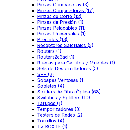
Pinzas Crimpadoras
(3)
Pinzas Crimpeadoras
(17)
Pinzas de Corte
(12)
Pinzas de Presión
(1)
Pinzas Pelacables
(11)
Pinzas Universales
(1)
Precintos
(13)
Receptores Satelitales
(2)
Routers
(1)
Routers2c3ad
(1)
Ruedas para Carritos y Muebles
(1)
Sets de Destornilladores
(5)
SFP
(2)
Sopapas Ventosas
(1)
Sopletes
(4)
Splitters de Fibra Óptica
(68)
Switches y Splitters
(10)
Tarugos
(1)
Temporizadores
(3)
Testers de Redes
(2)
Tornillos
(4)
TV BOX IP
(1)