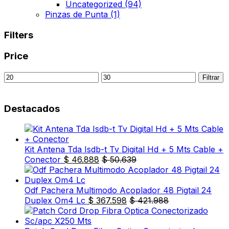
Uncategorized
(94)
Pinzas de Punta
(1)
Filters
Price
Precio
Precio
Filtrar
mínimo
máximo
Destacados
Kit Antena Tda Isdb-t Tv Digital Hd + 5 Mts Cable +
Conector
$
46.888
$
50.639
Odf Pachera Multimodo Acoplador 48 Pigtail 24
Duplex Om4 Lc
$
367.598
$
421.988