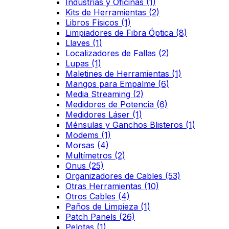
Industrias y Oficinas
(1)
Kits de Herramientas
(2)
Libros Físicos
(1)
Limpiadores de Fibra Óptica
(8)
Llaves
(1)
Localizadores de Fallas
(2)
Lupas
(1)
Maletines de Herramientas
(1)
Mangos para Empalme
(6)
Media Streaming
(2)
Medidores de Potencia
(6)
Medidores Láser
(1)
Ménsulas y Ganchos Blisteros
(1)
Modems
(1)
Morsas
(4)
Multímetros
(2)
Onus
(25)
Organizadores de Cables
(53)
Otras Herramientas
(10)
Otros Cables
(4)
Paños de Limpieza
(1)
Patch Panels
(26)
Pelotas
(1)