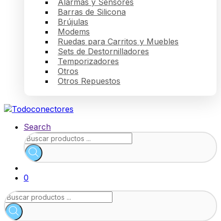
Alarmas y Sensores
Barras de Silicona
Brújulas
Modems
Ruedas para Carritos y Muebles
Sets de Destornilladores
Temporizadores
Otros
Otros Repuestos
Search
Búsqueda
de
productos
0
Búsqueda
de
productos