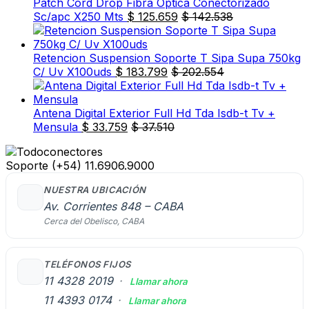
Patch Cord Drop Fibra Optica Conectorizado
Sc/apc X250 Mts
$
125.659
$
142.538
Retencion Suspension Soporte T Sipa Supa 750kg
C/ Uv X100uds
$
183.799
$
202.554
Antena Digital Exterior Full Hd Tda Isdb-t Tv +
Mensula
$
33.759
$
37.510
Soporte
(+54) 11.6906.9000
NUESTRA UBICACIÓN
Av. Corrientes 848 – CABA
Cerca del Obelisco, CABA
TELÉFONOS FIJOS
11 4328 2019
·
Llamar ahora
11 4393 0174
·
Llamar ahora