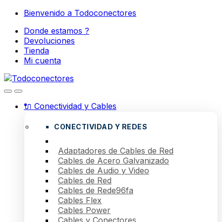
Skip
Skip
Bienvenido a Todoconectores
to
to
Donde estamos ?
navigation
content
Devoluciones
Tienda
Mi cuenta
🔌 Conectividad y Cables
CONECTIVIDAD Y REDES
Adaptadores de Cables de Red
Cables de Acero Galvanizado
Cables de Audio y Video
Cables de Red
Cables de Rede96fa
Cables Flex
Cables Power
Cables y Conectores