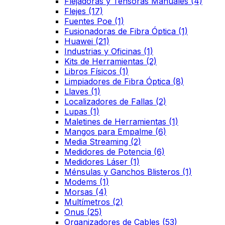
Flejadoras y Tensoras Manuales
(4)
Flejes
(17)
Fuentes Poe
(1)
Fusionadoras de Fibra Óptica
(1)
Huawei
(21)
Industrias y Oficinas
(1)
Kits de Herramientas
(2)
Libros Físicos
(1)
Limpiadores de Fibra Óptica
(8)
Llaves
(1)
Localizadores de Fallas
(2)
Lupas
(1)
Maletines de Herramientas
(1)
Mangos para Empalme
(6)
Media Streaming
(2)
Medidores de Potencia
(6)
Medidores Láser
(1)
Ménsulas y Ganchos Blisteros
(1)
Modems
(1)
Morsas
(4)
Multímetros
(2)
Onus
(25)
Organizadores de Cables
(53)