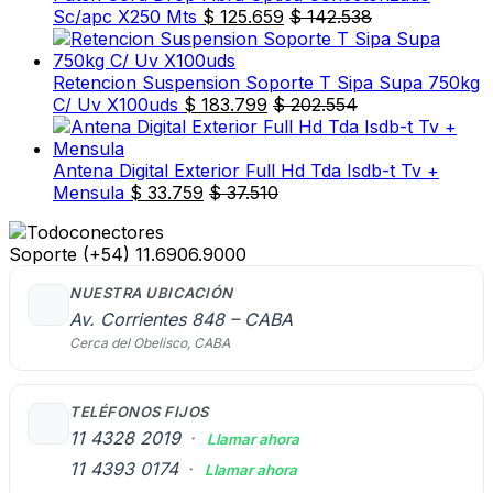
Sc/apc X250 Mts
$
125.659
$
142.538
Retencion Suspension Soporte T Sipa Supa 750kg
C/ Uv X100uds
$
183.799
$
202.554
Antena Digital Exterior Full Hd Tda Isdb-t Tv +
Mensula
$
33.759
$
37.510
Soporte
(+54) 11.6906.9000
NUESTRA UBICACIÓN
Av. Corrientes 848 – CABA
Cerca del Obelisco, CABA
TELÉFONOS FIJOS
11 4328 2019
·
Llamar ahora
11 4393 0174
·
Llamar ahora