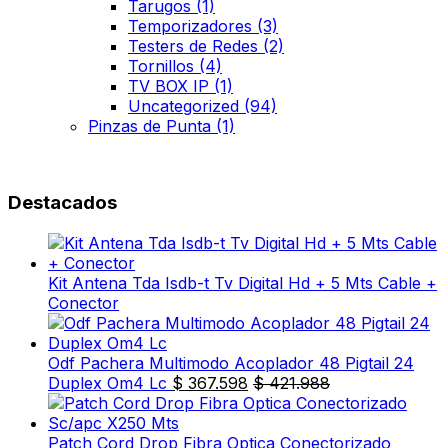
Tarugos
(1)
Temporizadores
(3)
Testers de Redes
(2)
Tornillos
(4)
TV BOX IP
(1)
Uncategorized
(94)
Pinzas de Punta
(1)
Destacados
Kit Antena Tda Isdb-t Tv Digital Hd + 5 Mts Cable +
Conector
Odf Pachera Multimodo Acoplador 48 Pigtail 24
Duplex Om4 Lc
$
367.598
$
421.988
Patch Cord Drop Fibra Optica Conectorizado