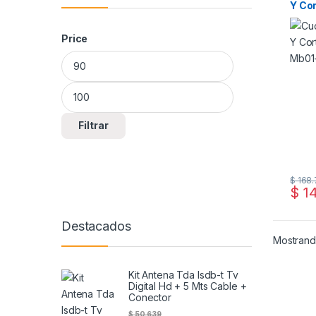
Y Cor
16 M
Price
Precio mínimo
Precio máximo
Filtrar
$
168.
$
14
Destacados
Mostrando
Kit Antena Tda Isdb-t Tv
Digital Hd + 5 Mts Cable +
Conector
$
50.639