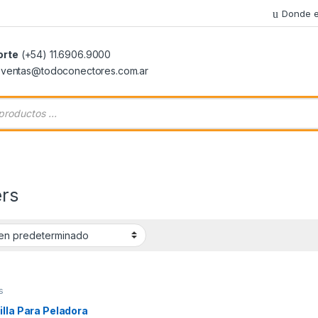
Donde e
orte
(+54) 11.6906.9000
: ventas@todoconectores.com.ar
 de productos
ers
s
lla Para Peladora