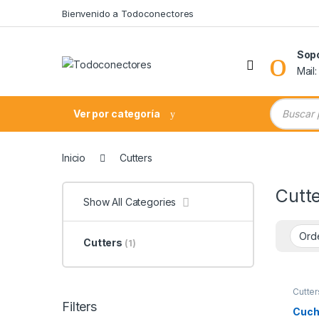
Skip to navigation
Skip to content
Bienvenido a Todoconectores
Sop
Mail
Búsqueda
Ver por categoría
Inicio
Cutters
Cutt
Show All Categories
Cutters
(1)
Cutter
Filters
Cuchi