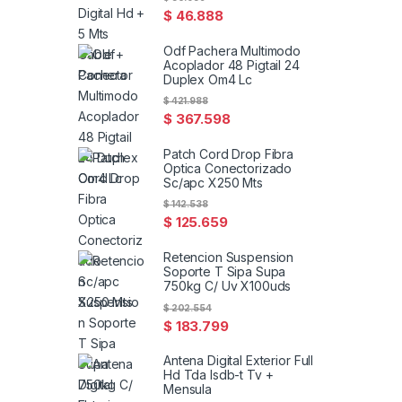
$
46.888
Odf Pachera Multimodo
Acoplador 48 Pigtail 24
Duplex Om4 Lc
$
421.988
$
367.598
Patch Cord Drop Fibra
Optica Conectorizado
Sc/apc X250 Mts
$
142.538
$
125.659
Retencion Suspension
Soporte T Sipa Supa
750kg C/ Uv X100uds
$
202.554
$
183.799
Antena Digital Exterior Full
Hd Tda Isdb-t Tv +
Mensula