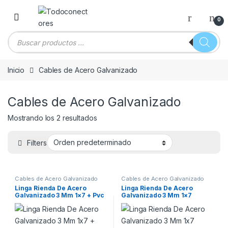
Skip to navigation
Skip to content
0
Búsqueda de productos
Inicio
Cables de Acero Galvanizado
Cables de Acero Galvanizado
Mostrando los 2 resultados
Filters
Cables de Acero Galvanizado
Cables de Acero Galvanizado
Linga Rienda De Acero
Linga Rienda De Acero
Galvanizado 3 Mm 1×7 + Pvc
Galvanizado 3 Mm 1×7
X500 Mts
Normali X500 Mts