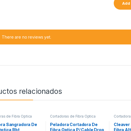
There are no reviews yet.
uctos relacionados
ras de Fibra Óptica
Cortadoras de Fibra Óptica
Cortadora
ora Sangradora De
Peladora Cortadora De
Cleaver
Óptica Rbt
Fibra Optica P/ Cable Drop
Fibra Al