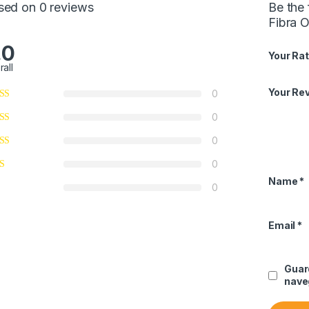
sed on 0 reviews
Be the 
Fibra 
.0
Your Rat
rall
Your Re
0
0
0
0
Name
*
0
Email
*
Guar
nave