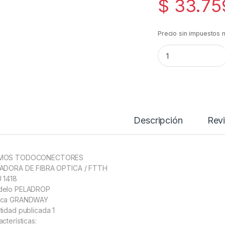
$
33.75
Precio sin impuestos 
Peladora Cortadora
Descripción
Rev
MOS TODOCONECTORES
ADORA DE FIBRA OPTICA / FTTH
 1418
elo PELADROP
rca GRANDWAY
tidad publicada 1
cterísticas: