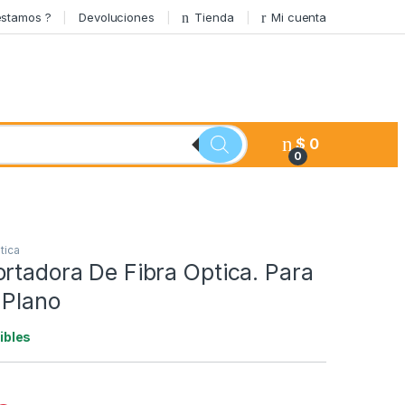
stamos ?
Devoluciones
Tienda
Mi cuenta
$
0
0
tica
rtadora De Fibra Optica. Para
 Plano
ibles