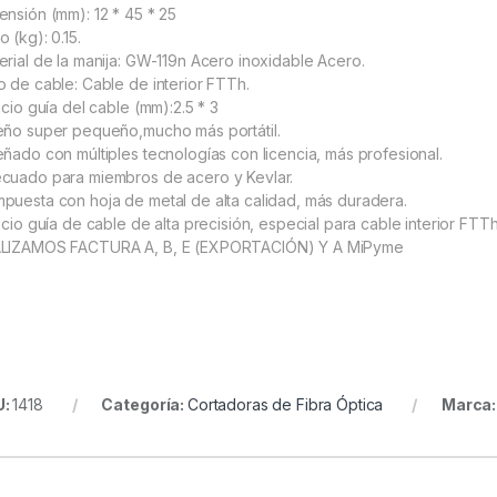
ensión (mm): 12 * 45 * 25
 (kg): 0.15.
erial de la manija: GW-119n Acero inoxidable Acero.
o de cable: Cable de interior FTTh.
icio guía del cable (mm):2.5 * 3
eño super pequeño,mucho más portátil.
eñado con múltiples tecnologías con licencia, más profesional.
cuado para miembros de acero y Kevlar.
puesta con hoja de metal de alta calidad, más duradera.
ficio guía de cable de alta precisión, especial para cable interior FTT
LIZAMOS FACTURA A, B, E (EXPORTACIÓN) Y A MiPyme
U:
1418
Categoría:
Cortadoras de Fibra Óptica
Marca