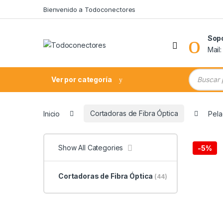
Skip to navigation
Skip to content
Bienvenido a Todoconectores
Sop
Mail
Búsqueda
Ver por categoría
Inicio
Cortadoras de Fibra Óptica
Pela
Show All Categories
-
5%
Cortadoras de Fibra Óptica
(44)