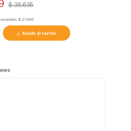
9
$
35.635
nacionales:
$
27.900
 De Fibra Optica. Para Cable Drop Plano quantity
Añadir al carrito
iews