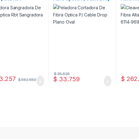
adora 81315
Plano Oval
80-611
$
35.635
3.257
$
262
$
33.759
$
562.650