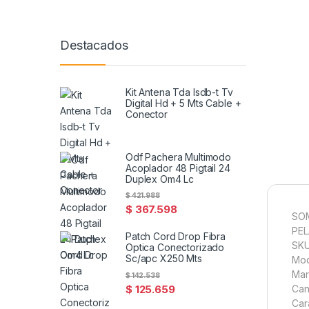
Destacados
Kit Antena Tda Isdb-t Tv
Digital Hd + 5 Mts Cable +
Conector
Odf Pachera Multimodo
Acoplador 48 Pigtail 24
Duplex Om4 Lc
$
421.988
$
367.598
SO
PEL
Patch Cord Drop Fibra
SKU
Optica Conectorizado
Sc/apc X250 Mts
Mod
Ma
$
142.538
$
125.659
Can
Cara