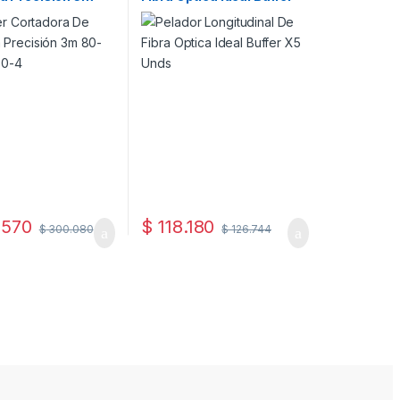
4-9690-4
X5 Unds
.570
$
118.180
$
300.080
$
126.744