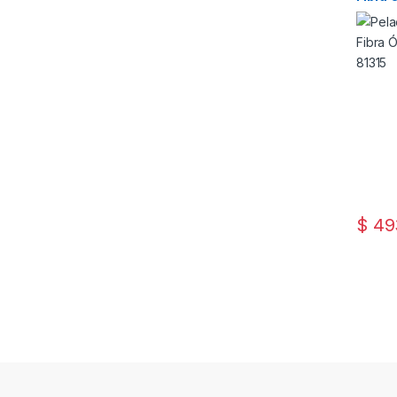
Sangr
$
49