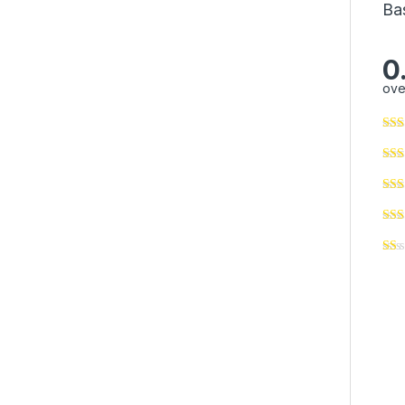
Ba
0
ove