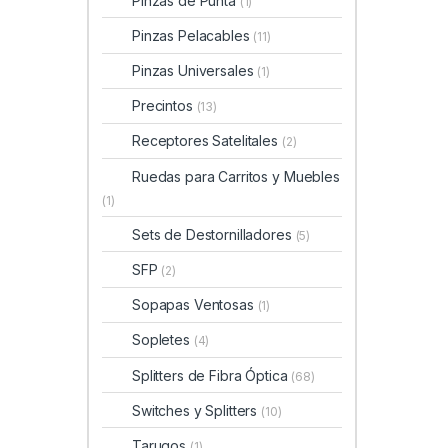
Pinzas de Punta
(1)
Pinzas Pelacables
(11)
Pinzas Universales
(1)
Precintos
(13)
Receptores Satelitales
(2)
Ruedas para Carritos y Muebles
(1)
Sets de Destornilladores
(5)
SFP
(2)
Sopapas Ventosas
(1)
Sopletes
(4)
Splitters de Fibra Óptica
(68)
Switches y Splitters
(10)
Tarugos
(1)