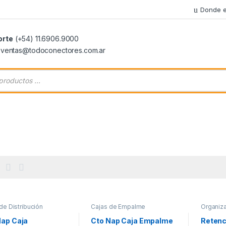
Donde e
orte
(+54) 11.6906.9000
: ventas@todoconectores.com.ar
 de productos
de Distribución
Cajas de Empalme
Organiz
Nap Caja
Cto Nap Caja Empalme
Retenc