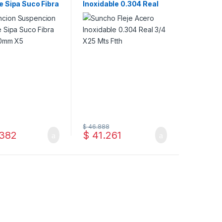
e Sipa Suco Fibra
Inoxidable 0.304 Real
 10mm X5
3/4 X25 Mts Ftth
$
46.888
382
$
41.261