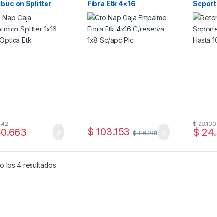
ibucion Splitter
Fibra Etk 4×16
Soport
Fibra Optica Etk
C/reserva 1×8 Sc/apc
Hasta
Plc
542
$
28.133
$
103.153
0.663
$
24.
$
116.281
o los 4 resultados