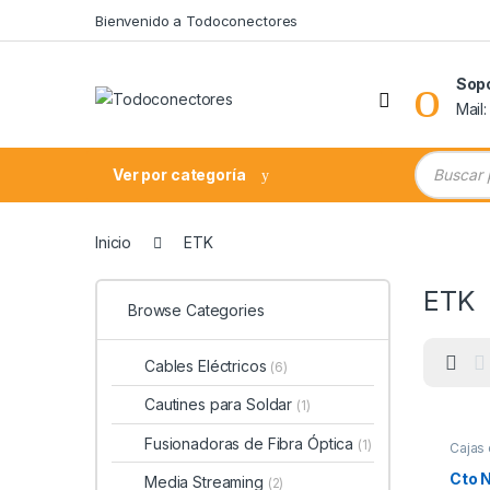
Skip to navigation
Skip to content
Bienvenido a Todoconectores
Sop
Mail
Búsqueda
Ver por categoría
Inicio
ETK
ETK
Browse Categories
Cables Eléctricos
(6)
Cautines para Soldar
(1)
Fusionadoras de Fibra Óptica
(1)
Cajas 
Cto 
Media Streaming
(2)