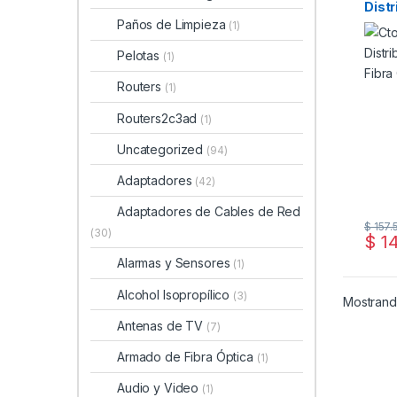
Distr
1×16 
Paños de Limpieza
(1)
Pelotas
(1)
Routers
(1)
Routers2c3ad
(1)
Uncategorized
(94)
Adaptadores
(42)
Adaptadores de Cables de Red
$
157.
(30)
$
14
Alarmas y Sensores
(1)
Alcohol Isopropílico
(3)
Mostrand
Antenas de TV
(7)
Armado de Fibra Óptica
(1)
Audio y Video
(1)