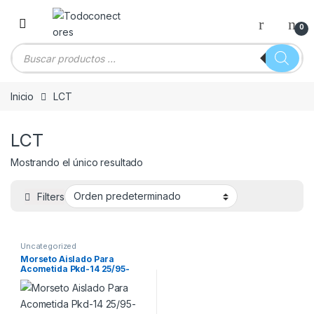
Skip to navigation
Skip to content
0
Búsqueda de productos
Inicio
LCT
LCT
Mostrando el único resultado
Filters
Uncategorized
Morseto Aislado Para
Acometida Pkd-14 25/95-
4/16mm2 X100u