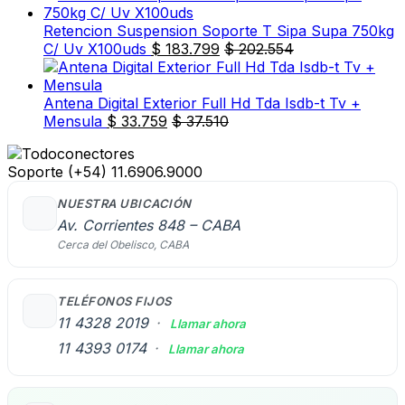
Retencion Suspension Soporte T Sipa Supa 750kg
C/ Uv X100uds
$
183.799
$
202.554
Antena Digital Exterior Full Hd Tda Isdb-t Tv +
Mensula
$
33.759
$
37.510
Soporte
(+54) 11.6906.9000
NUESTRA UBICACIÓN
Av. Corrientes 848 – CABA
Cerca del Obelisco, CABA
TELÉFONOS FIJOS
11 4328 2019
·
Llamar ahora
11 4393 0174
·
Llamar ahora