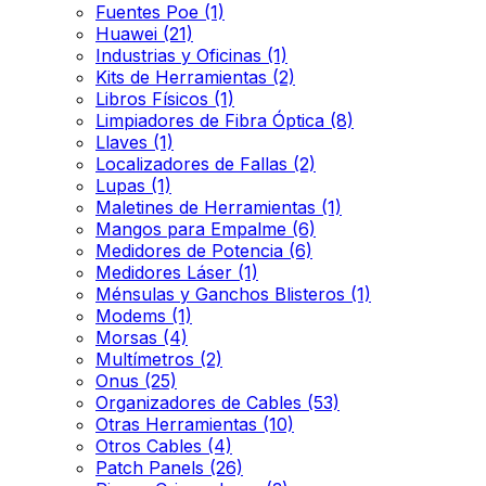
Fuentes Poe
(1)
Huawei
(21)
Industrias y Oficinas
(1)
Kits de Herramientas
(2)
Libros Físicos
(1)
Limpiadores de Fibra Óptica
(8)
Llaves
(1)
Localizadores de Fallas
(2)
Lupas
(1)
Maletines de Herramientas
(1)
Mangos para Empalme
(6)
Medidores de Potencia
(6)
Medidores Láser
(1)
Ménsulas y Ganchos Blisteros
(1)
Modems
(1)
Morsas
(4)
Multímetros
(2)
Onus
(25)
Organizadores de Cables
(53)
Otras Herramientas
(10)
Otros Cables
(4)
Patch Panels
(26)