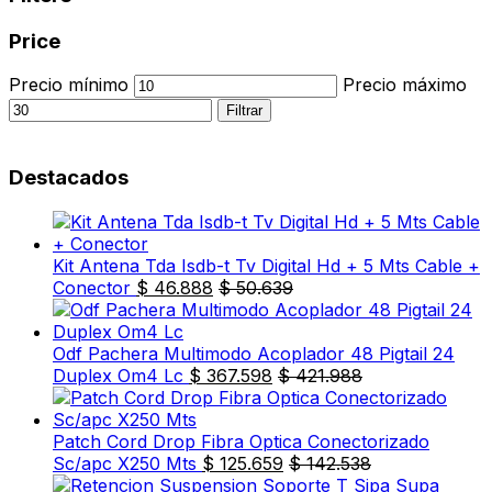
Price
Precio mínimo
Precio máximo
Filtrar
Destacados
Kit Antena Tda Isdb-t Tv Digital Hd + 5 Mts Cable +
Conector
$
46.888
$
50.639
Odf Pachera Multimodo Acoplador 48 Pigtail 24
Duplex Om4 Lc
$
367.598
$
421.988
Patch Cord Drop Fibra Optica Conectorizado
Sc/apc X250 Mts
$
125.659
$
142.538