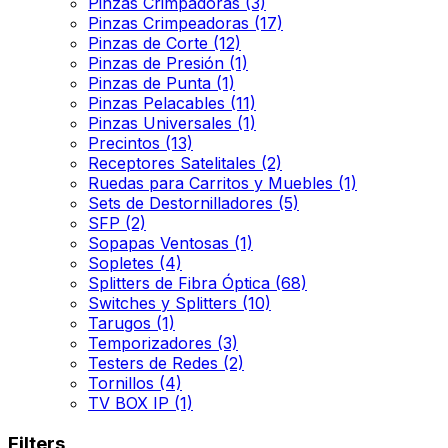
Pinzas Crimpadoras
(3)
Pinzas Crimpeadoras
(17)
Pinzas de Corte
(12)
Pinzas de Presión
(1)
Pinzas de Punta
(1)
Pinzas Pelacables
(11)
Pinzas Universales
(1)
Precintos
(13)
Receptores Satelitales
(2)
Ruedas para Carritos y Muebles
(1)
Sets de Destornilladores
(5)
SFP
(2)
Sopapas Ventosas
(1)
Sopletes
(4)
Splitters de Fibra Óptica
(68)
Switches y Splitters
(10)
Tarugos
(1)
Temporizadores
(3)
Testers de Redes
(2)
Tornillos
(4)
TV BOX IP
(1)
Filters