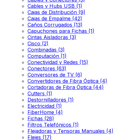
Cables y Hubs USB
(1)
Cajas de Distribución
(9)
Cajas de Empalme
(42)
Caños Corrugados
(13)
Capuchones para Fichas
(1)
Cintas Aisladoras
(3)
Cisco
(2)
Combinadas
(3)
Computación
(1)
Conectividad y Redes
(15)
Conectores
(63)
Conversores de TV
(6)
Convertidores de Fibra Óptica
(4)
Cortadoras de Fibra Óptica
(44)
Cutters
(1)
Destornilladores
(1)
Electricidad
(1)
FiberHome
(4)
Fichas
(28)
Filtros Telefónicos
(1)
Flejadoras y Tensoras Manuales
(4)
Flejes
(17)