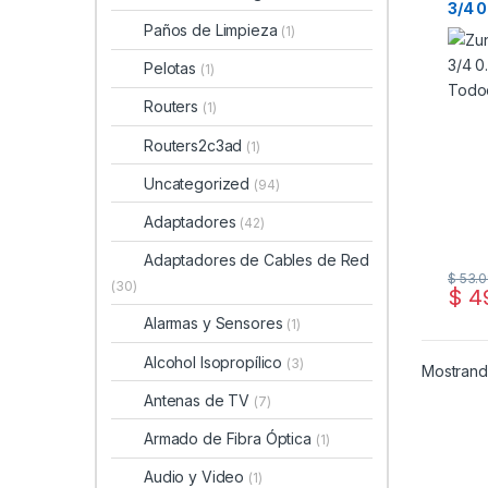
3/4 
Todo
Paños de Limpieza
(1)
Pelotas
(1)
Routers
(1)
Routers2c3ad
(1)
Uncategorized
(94)
Adaptadores
(42)
Adaptadores de Cables de Red
$
53.0
(30)
$
49
Alarmas y Sensores
(1)
Alcohol Isopropílico
(3)
Mostrando
Antenas de TV
(7)
Armado de Fibra Óptica
(1)
Audio y Video
(1)