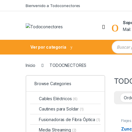
Skip to navigation
Skip to content
Bienvenido a Todoconectores
Sop
Mail
Búsqueda
Ver por categoría
Inicio
TODOCNECTORES
TOD
Browse Categories
Cables Eléctricos
(6)
Cautines para Soldar
(1)
Fusionadoras de Fibra Óptica
(1)
Flejes
Zunc
Media Streaming
(2)