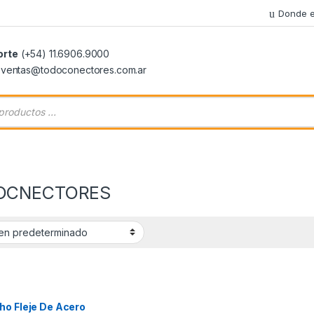
Donde e
orte
(+54) 11.6906.9000
: ventas@todoconectores.com.ar
 de productos
OCNECTORES
ho Fleje De Acero