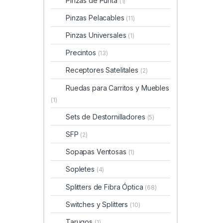
Pinzas de Punta
(1)
Pinzas Pelacables
(11)
Pinzas Universales
(1)
Precintos
(13)
Receptores Satelitales
(2)
Ruedas para Carritos y Muebles
(1)
Sets de Destornilladores
(5)
SFP
(2)
Sopapas Ventosas
(1)
Sopletes
(4)
Splitters de Fibra Óptica
(68)
Switches y Splitters
(10)
Tarugos
(1)