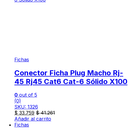
Fichas
Conector Ficha Plug Macho Rj-
45 Rj45 Cat6 Cat-6 Sólido X100
0
out of 5
(0)
SKU: 1326
$
33.759
$
41.261
Añadir al carrito
Fichas