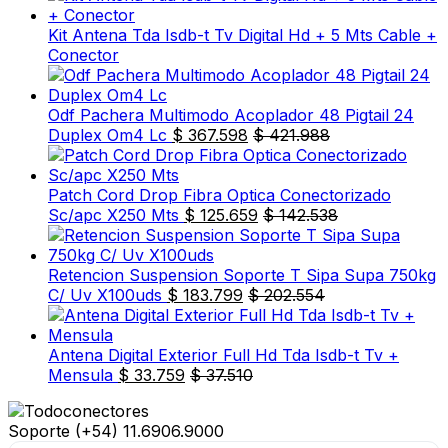
Kit Antena Tda Isdb-t Tv Digital Hd + 5 Mts Cable +
Conector
Odf Pachera Multimodo Acoplador 48 Pigtail 24
Duplex Om4 Lc
$
367.598
$
421.988
Patch Cord Drop Fibra Optica Conectorizado
Sc/apc X250 Mts
$
125.659
$
142.538
Retencion Suspension Soporte T Sipa Supa 750kg
C/ Uv X100uds
$
183.799
$
202.554
Antena Digital Exterior Full Hd Tda Isdb-t Tv +
Mensula
$
33.759
$
37.510
Soporte
(+54) 11.6906.9000