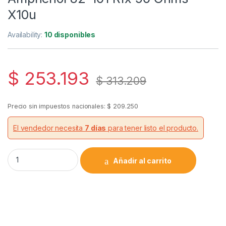
X10u
Availability:
10 disponibles
$
253.193
$
313.209
Precio sin impuestos nacionales:
$
209.250
El vendedor necesita
7 días
para tener listo el producto.
Adaptador N Hembra - Hembra Amphenol 82-101 Rfx 50 Ohms
Añadir al carrito