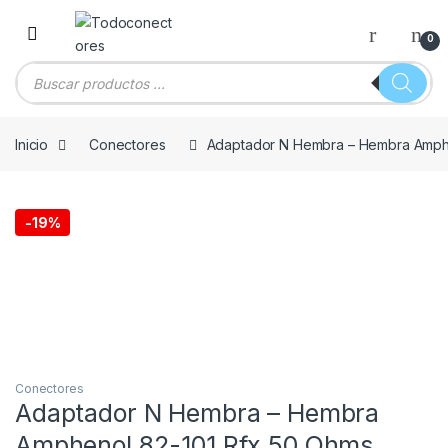
Skip to navigation
Skip to content
0
Búsqueda de productos
Inicio
Conectores
Adaptador N Hembra – Hembra Amphe
-
19%
Conectores
Adaptador N Hembra – Hembra
Amphenol 82-101 Rfx 50 Ohms