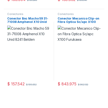
$
131.285
$
193.541
Conectores
Conectores
Conector Bnc Macho 59 31-
Conector Mecanico Clip-on
71008 Amphenol X10 Unid
Fibra Optica Sc/apc X100
8241 Belden
Furukawa
$
157.542
$
843.975
$
195.052
$
962.132