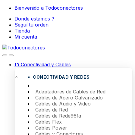
Skip
Skip
Bienvenido a Todoconectores
to
to
Donde estamos ?
navigation
content
Seguí tu orden
Tienda
Mi cuenta
🔌 Conectividad y Cables
CONECTIVIDAD Y REDES
Adaptadores de Cables de Red
Cables de Acero Galvanizado
Cables de Audio y Video
Cables de Red
Cables de Rede96fa
Cables Flex
Cables Power
Cables y Conectores