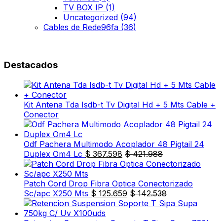
TV BOX IP
(1)
Uncategorized
(94)
Cables de Rede96fa
(36)
Destacados
Kit Antena Tda Isdb-t Tv Digital Hd + 5 Mts Cable +
Conector
Odf Pachera Multimodo Acoplador 48 Pigtail 24
Duplex Om4 Lc
$
367.598
$
421.988
Patch Cord Drop Fibra Optica Conectorizado
Sc/apc X250 Mts
$
125.659
$
142.538