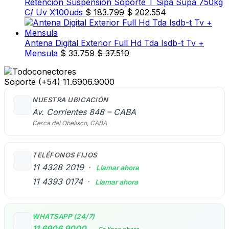
Retencion Suspension Soporte T Sipa Supa 750kg
C/ Uv X100uds
$
183.799
$
202.554
Antena Digital Exterior Full Hd Tda Isdb-t Tv +
Mensula
$
33.759
$
37.510
Soporte
(+54) 11.6906.9000
NUESTRA UBICACIÓN
Av. Corrientes 848 – CABA
Cerca del Obelisco, CABA
TELÉFONOS FIJOS
11 4328 2019
·
Llamar ahora
11 4393 0174
·
Llamar ahora
WHATSAPP (24/7)
11 6906 9000