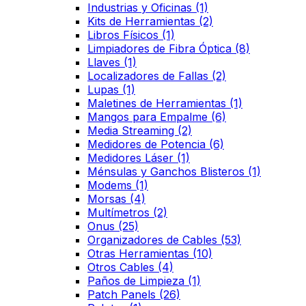
Industrias y Oficinas
(1)
Kits de Herramientas
(2)
Libros Físicos
(1)
Limpiadores de Fibra Óptica
(8)
Llaves
(1)
Localizadores de Fallas
(2)
Lupas
(1)
Maletines de Herramientas
(1)
Mangos para Empalme
(6)
Media Streaming
(2)
Medidores de Potencia
(6)
Medidores Láser
(1)
Ménsulas y Ganchos Blisteros
(1)
Modems
(1)
Morsas
(4)
Multímetros
(2)
Onus
(25)
Organizadores de Cables
(53)
Otras Herramientas
(10)
Otros Cables
(4)
Paños de Limpieza
(1)
Patch Panels
(26)