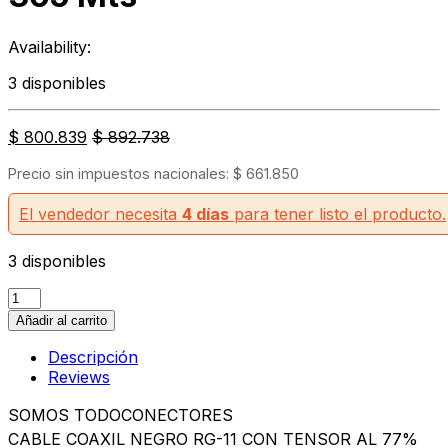
Availability:
3 disponibles
$
800.839
$
892.738
Precio sin impuestos nacionales:
$
661.850
El vendedor necesita
4 días
para tener listo el producto.
3 disponibles
Cable
Coaxil
Añadir al carrito
Rg-
11
Descripción
Trishield
Reviews
Commscope
SOMOS TODOCONECTORES
C/
Portante
CABLE COAXIL NEGRO RG-11 CON TENSOR AL 77%