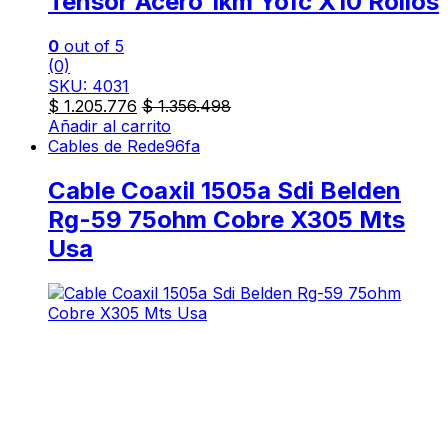
Tensor Acero 1km Yofc X10 Rollos
0
out of 5
(0)
SKU: 4031
$
1.205.776
$
1.356.498
Añadir al carrito
Cables de Rede96fa
Cable Coaxil 1505a Sdi Belden
Rg-59 75ohm Cobre X305 Mts
Usa