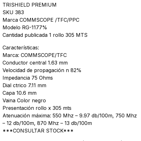
X
TRISHIELD PREMIUM
305
SKU 383
Mts
Marca COMMSCOPE /TFC/PPC
quantity
Modelo RG-1177%
Cantidad publicada 1 rollo 305 MTS
Características:
Marca: COMMSCOPE/TFC
Conductor central 1.63 mm
Velocidad de propagación n 82%
Impedancia 75 Ohms
Dial ctrico 7.11 mm
Capa 10.6 mm
Vaina Color negro
Presentación rollo x 305 mts
Atenuación máxima: 550 Mhz – 9.97 db/100m, 750 Mhz
– 12 db/100m, 870 Mhz – 13 db/100m
***CONSULTAR STOCK***