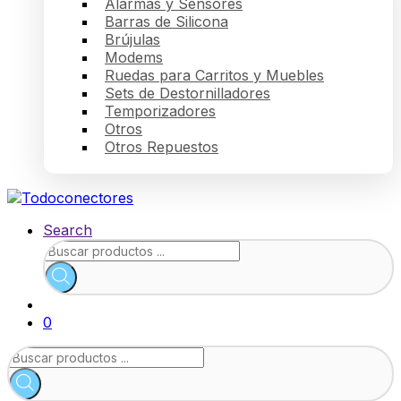
Alarmas y Sensores
Barras de Silicona
Brújulas
Modems
Ruedas para Carritos y Muebles
Sets de Destornilladores
Temporizadores
Otros
Otros Repuestos
Search
Búsqueda
de
productos
0
Búsqueda
de
productos