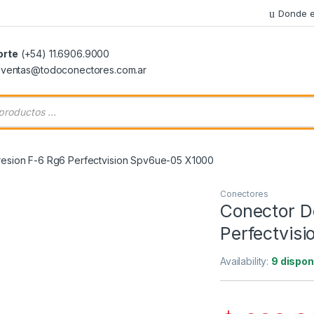
Donde e
orte
(+54) 11.6906.9000
: ventas@todoconectores.com.ar
 de productos
esion F-6 Rg6 Perfectvision Spv6ue-05 X1000
Conectores
Conector D
Perfectvis
Availability:
9 dispon