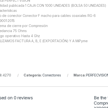
ca PERFECTVISION
tidad publicada 1 CAJA CON 1000 UNIDADES (BOLSA 50 UNIDADES)
acterísticas
o de conector Conector F macho para cables coaxiales RG-6
9001:2015
tema de cierre por Compresión
edancia 75 Ohms
go operativo Hasta 4 Ghz
LIZAMOS FACTURA A, B, E (EXPORTACIÓN) Y A MiPyme
U:
4270
Categoría:
Conectores
Marca:
PERFECVISIO
sed on 0 reviews
Be the 
Compre