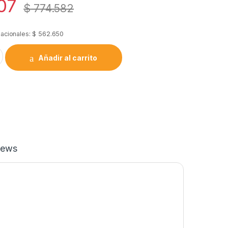
07
$
774.582
nacionales:
$
562.650
esion F-6 Rg6 Perfectvision Spv6ue-05 X1000 quantity
Añadir al carrito
iews