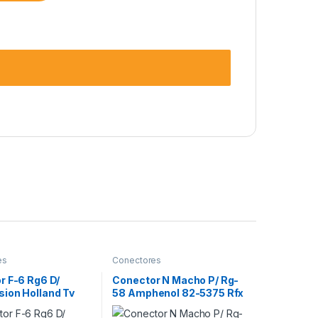
es
Conectores
r F-6 Rg6 D/
Conector N Macho P/ Rg-
ion Holland Tv
58 Amphenol 82-5375 Rfx
Tda Slx-6
X 10 Unidades