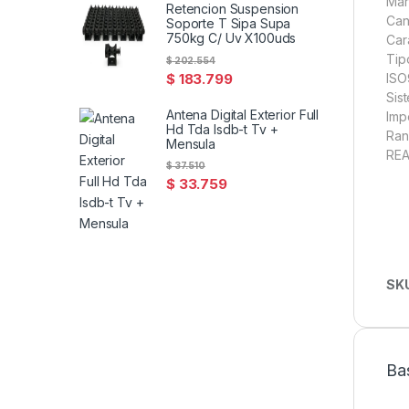
Mar
Retencion Suspension
Can
Soporte T Sipa Supa
750kg C/ Uv X100uds
Car
Tip
$
202.554
$
183.799
ISO
Sis
Antena Digital Exterior Full
Imp
Hd Tda Isdb-t Tv +
Ran
Mensula
REA
$
37.510
$
33.759
SK
Ba