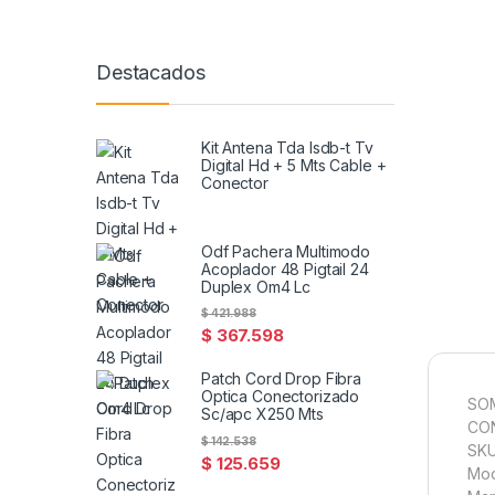
Destacados
Kit Antena Tda Isdb-t Tv
Digital Hd + 5 Mts Cable +
Conector
Odf Pachera Multimodo
Acoplador 48 Pigtail 24
Duplex Om4 Lc
$
421.988
$
367.598
Patch Cord Drop Fibra
Optica Conectorizado
SO
Sc/apc X250 Mts
CON
$
142.538
SKU
$
125.659
Mod