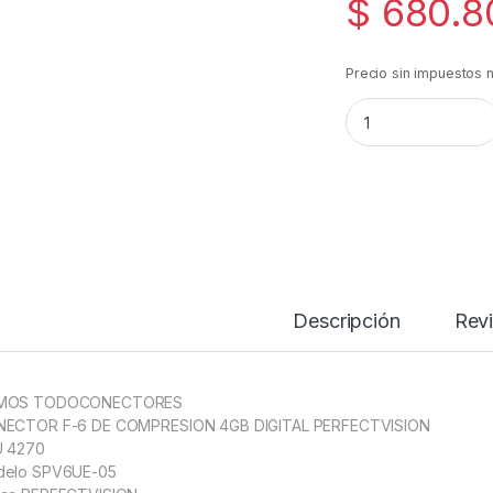
$
680.8
Precio sin impuestos 
Conector De Compr
Descripción
Rev
MOS TODOCONECTORES
ECTOR F-6 DE COMPRESION 4GB DIGITAL PERFECTVISION
 4270
elo SPV6UE-05