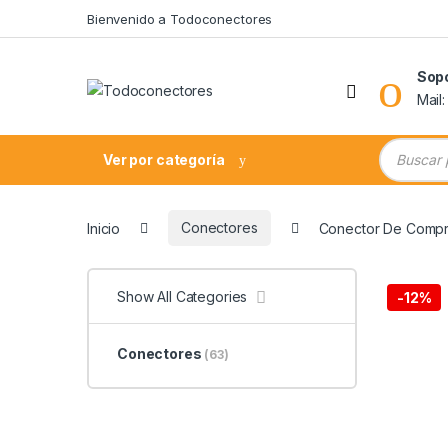
Skip to navigation
Skip to content
Bienvenido a Todoconectores
Sop
Mail
Búsqueda
Ver por categoría
Inicio
Conectores
Conector De Compr
Show All Categories
-
12%
Conectores
(63)