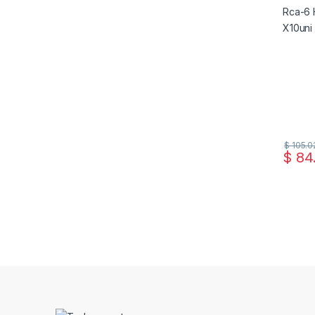
$
105.0
$
84