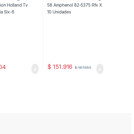
$
151.916
04
$
187.550