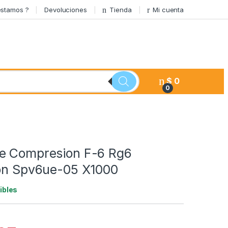
stamos ?
Devoluciones
Tienda
Mi cuenta
$
0
0
e Compresion F-6 Rg6
ion Spv6ue-05 X1000
ibles