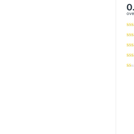
0
ove