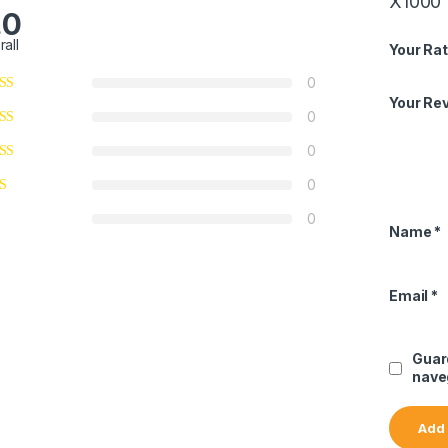
X1000
.0
rall
Your Rat
0
Your Re
0
0
0
0
Name
*
Email
*
Guar
nave