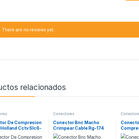
There are no reviews yet.
uctos relacionados
ores
Conectores
Conector
tor De Compresion
Conector Bnc Macho
Conecto
Holland Cctv Slc6-
Crimpear Cable Rg-174
Compres
0uni
Amphenol 31-315 Rfx
Digital 