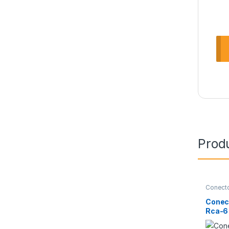
Prod
Conect
Conec
Rca-6 
rca X1