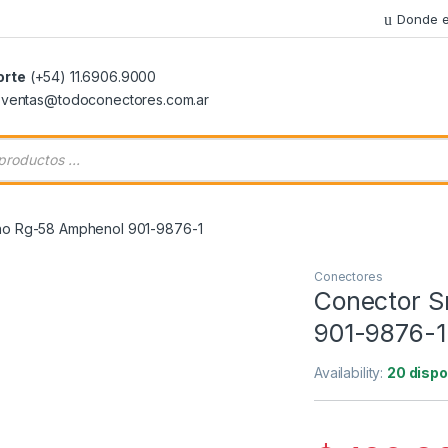
Donde e
orte
(+54) 11.6906.9000
: ventas@todoconectores.com.ar
 de productos
o Rg-58 Amphenol 901-9876-1
Conectores
Conector 
901-9876-1
Availability:
20 dispo