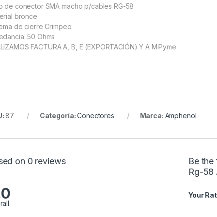
o de conector SMA macho p/cables RG-58
erial bronce
tema de cierre Crimpeo
edancia: 50 Ohms
LIZAMOS FACTURA A, B, E (EXPORTACIÓN) Y A MiPyme
U:
87
Categoría:
Conectores
Marca:
Amphenol
sed on 0 reviews
Be the
Rg-58 
.0
Your Rat
rall