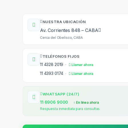
NUESTRA UBICACIÓN
Av. Corrientes 848 – CABA
Cerca del Obelisco, CABA
TELÉFONOS FIJOS
11 4328 2019
·
Llamar ahora
11 4393 0174
·
Llamar ahora
WHATSAPP (24/7)
11 6906 9000
En línea ahora
Respuesta inmediata para consultas