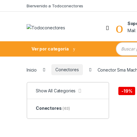
Skip to navigation
Skip to content
Bienvenido a Todoconectores
Sop
Mail
Búsqueda
Ver por categoría
Inicio
Conectores
Conector Sma Mach
Show All Categories
-
19%
Conectores
(63)