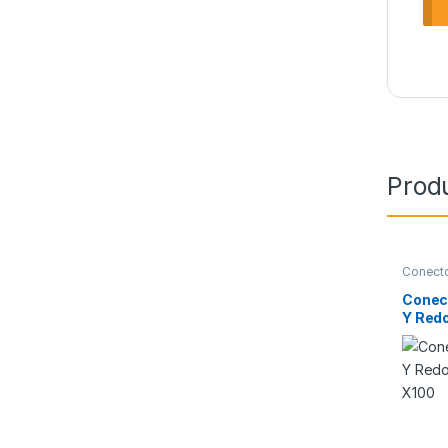
Prod
Conect
Conec
Y Redo
X100