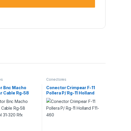
es
Conectores
r Bnc Macho
Conector Crimpear F-11
r Cable Rg-58
Pollera P/ Rg-11 Holland
l 31-320 Rfx
F11-460