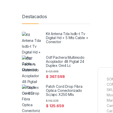
Destacados
Kit Antena Tda Isdb-t Tv
Digital Hd + 5 Mts Cable +
Conector
Odf Pachera Multimodo
Acoplador 48 Pigtail 24
Duplex Om4 Lc
$
421.988
$
367.598
SO
CO
Patch Cord Drop Fibra
SKU
Optica Conectorizado
Sc/apc X250 Mts
Mod
Ma
$
142.538
$
125.659
Can
Car