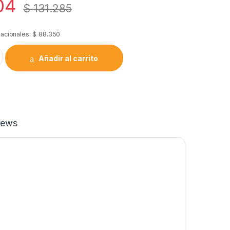
04
$
131.285
nacionales:
$
88.350
ho Rg-58 Amphenol 901-9876-1 quantity
Añadir al carrito
iews