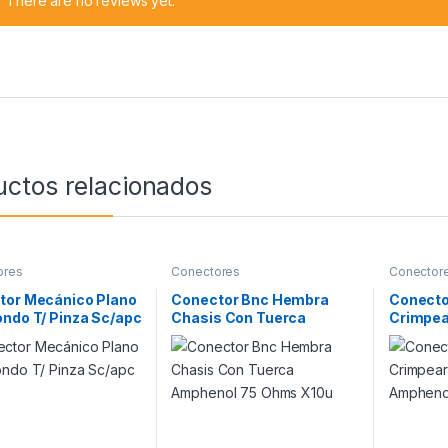
There are no reviews yet.
uctos relacionados
ores
Conectores
Conector
tor Mecánico Plano
Conector Bnc Hembra
Conecto
ndo T/ Pinza Sc/apc
Chasis Con Tuerca
Crimpea
Amphenol 75 Ohms X10u
Ampheno