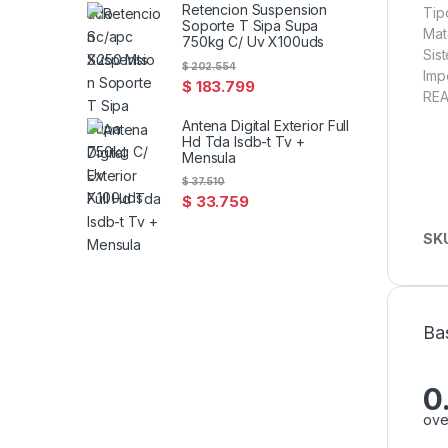
Retencion Suspension
Tip
Soporte T Sipa Supa
Mat
750kg C/ Uv X100uds
Sis
$
202.554
Imp
$
183.799
REA
Antena Digital Exterior Full
Hd Tda Isdb-t Tv +
Mensula
$
37.510
$
33.759
SK
Ba
0
ove