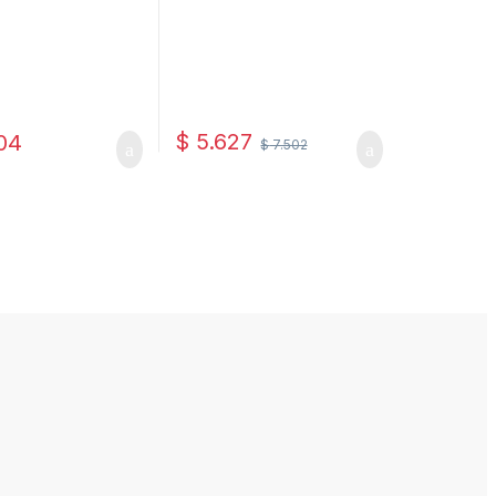
$
5.627
04
$
7.502