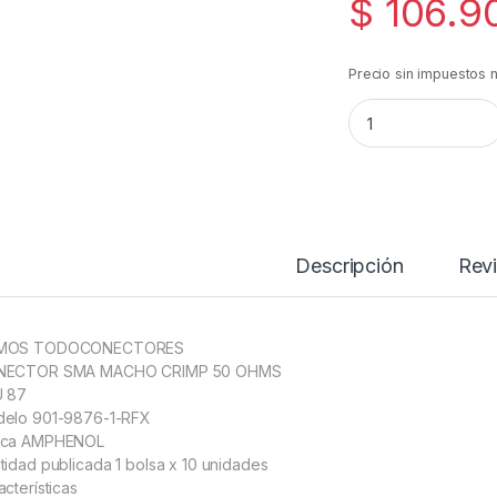
$
106.9
Precio sin impuestos 
Conector Sma Mac
Descripción
Rev
MOS TODOCONECTORES
NECTOR SMA MACHO CRIMP 50 OHMS
 87
elo 901-9876-1-RFX
rca AMPHENOL
tidad publicada 1 bolsa x 10 unidades
acterísticas