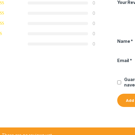
Your Re
0
0
0
0
Name
*
0
Email
*
Guar
nave