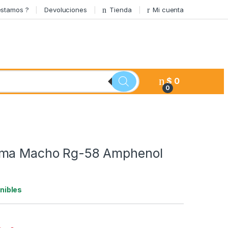
stamos ?
Devoluciones
Tienda
Mi cuenta
$
0
0
Sma Macho Rg-58 Amphenol
nibles