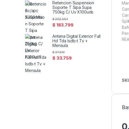
Retencion Suspension
Mar
Soporte T Sipa Supa
Can
750kg C/ Uv X100uds
Car
$
202.554
Spli
$
183.799
Baf
Per
Antena Digital Exterior Full
REA
Hd Tda Isdb-t Tv +
Mensula
$
37.510
$
33.759
SK
Ba
0