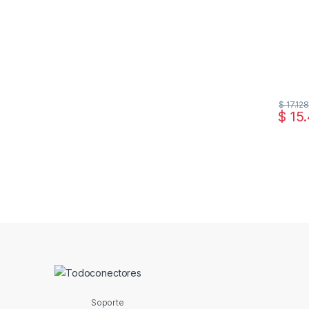
$
17.128
$
15.
Soporte