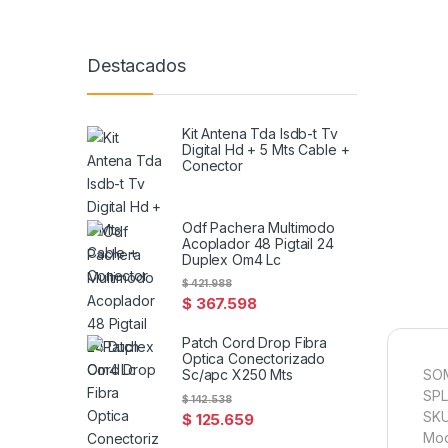
Destacados
Kit Antena Tda Isdb-t Tv
Digital Hd + 5 Mts Cable +
Conector
Odf Pachera Multimodo
Acoplador 48 Pigtail 24
Duplex Om4 Lc
$
421.988
$
367.598
Patch Cord Drop Fibra
Optica Conectorizado
SO
Sc/apc X250 Mts
SPL
$
142.538
SKU
$
125.659
Mod