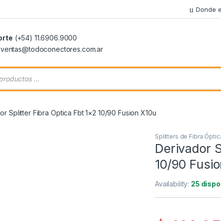
Donde e
orte
(+54) 11.6906.9000
: ventas@todoconectores.com.ar
 de productos
or Splitter Fibra Optica Fbt 1×2 10/90 Fusion X10u
Splitters de Fibra Óptic
Derivador S
10/90 Fusi
Availability:
25 dispo