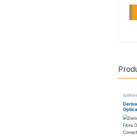
Prod
Splitter
Deriva
Optica
Conec