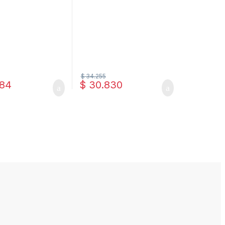
$
34.255
84
$
30.830