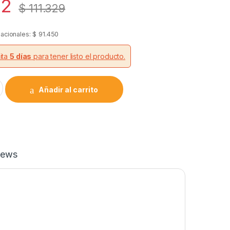
52
$
111.329
nacionales:
$
91.450
ita
5 días
para tener listo el producto.
Fibra Optica Fbt 1x2 10/90 Fusion X10u quantity
Añadir al carrito
iews