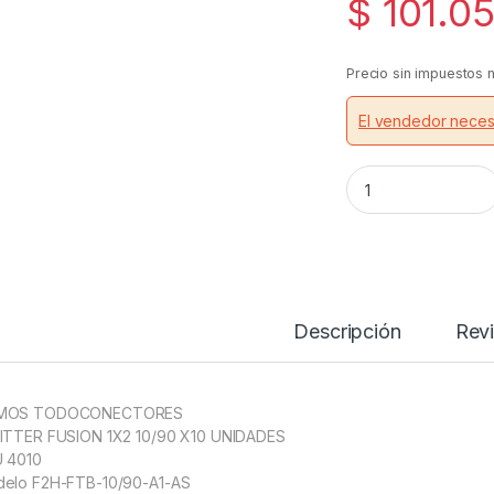
$
101.0
Precio sin impuestos 
El vendedor neces
Derivador Splitter 
Descripción
Rev
MOS TODOCONECTORES
ITTER FUSION 1X2 10/90 X10 UNIDADES
 4010
elo F2H-FTB-10/90-A1-AS