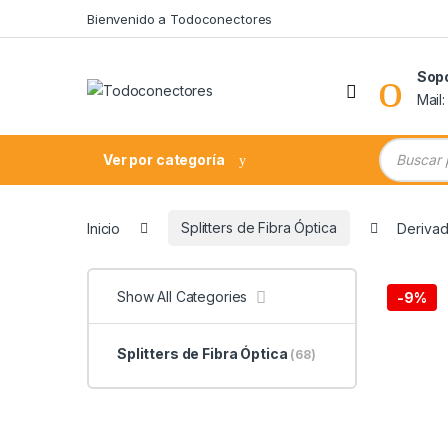
Skip to navigation
Skip to content
Bienvenido a Todoconectores
Sop
Mail
Búsqueda
Ver por categoría
Inicio
Splitters de Fibra Óptica
Derivad
Show All Categories
-
9%
Splitters de Fibra Óptica
(68)