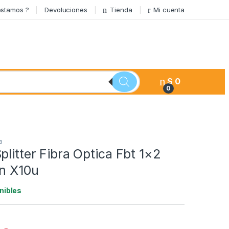
stamos ?
Devoluciones
Tienda
Mi cuenta
$
0
0
a
plitter Fibra Optica Fbt 1×2
on X10u
nibles