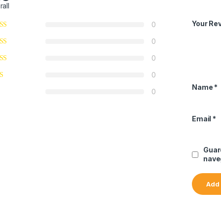
rall
Your Re
0
0
0
0
Name
*
0
Email
*
Guar
nave