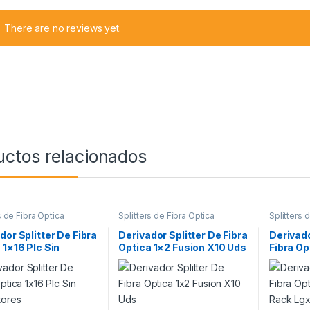
There are no reviews yet.
uctos relacionados
s de Fibra Óptica
Splitters de Fibra Óptica
Splitters 
dor Splitter De Fibra
Derivador Splitter De Fibra
Derivado
 1×16 Plc Sin
Optica 1×2 Fusion X10 Uds
Fibra Op
tores
Rack Lg