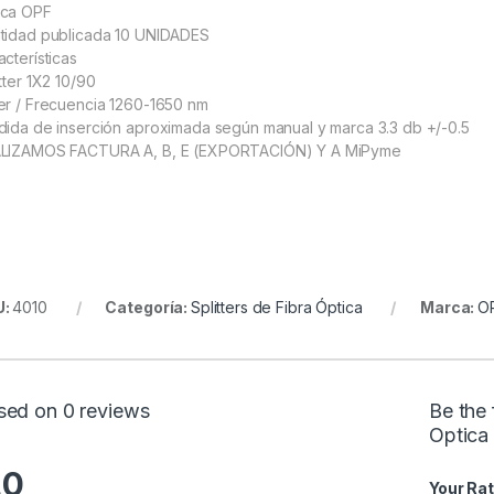
ca OPF
tidad publicada 10 UNIDADES
acterísticas
tter 1X2 10/90
er / Frecuencia 1260-1650 nm
dida de inserción aproximada según manual y marca 3.3 db +/-0.5
LIZAMOS FACTURA A, B, E (EXPORTACIÓN) Y A MiPyme
U:
4010
Categoría:
Splitters de Fibra Óptica
Marca:
O
sed on 0 reviews
Be the 
Optica
.0
Your Rat