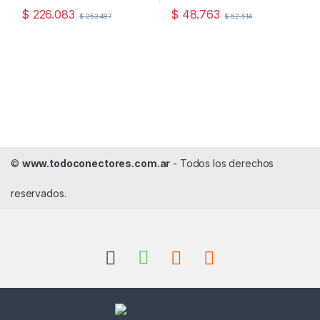
$
226.083
$
48.763
$
253.487
$
52.514
©
www.todoconectores.com.ar
- Todos los derechos
reservados.