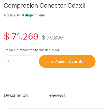
Compresion Conector Coaxil
Availability:
4 disponibles
$
71.269
$
76.896
Precio sin impuestos nacionales:
$
58.900
Kit Catv Pela Cable Pinza De Compresion Conector Coaxil qua
Añadir al carrito
Descripción
Reviews