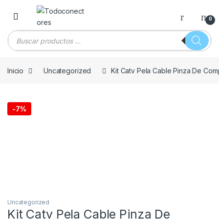
Skip to navigation
Skip to content
0
Búsqueda de productos
Inicio
Uncategorized
Kit Catv Pela Cable Pinza De Com
-
7%
Uncategorized
Kit Catv Pela Cable Pinza De