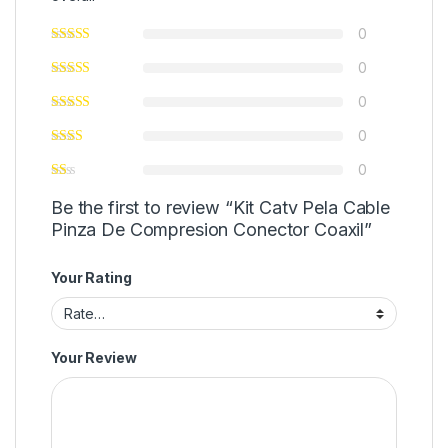
0
0
0
0
0
Be the first to review “Kit Catv Pela Cable
Pinza De Compresion Conector Coaxil”
Your Rating
Your Review