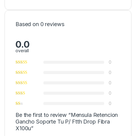
Based on 0 reviews
0.0
overall
0
0
0
0
0
Be the first to review “Mensula Retencion
Gancho Soporte Tu P/ Ftth Drop Fibra
X100u”