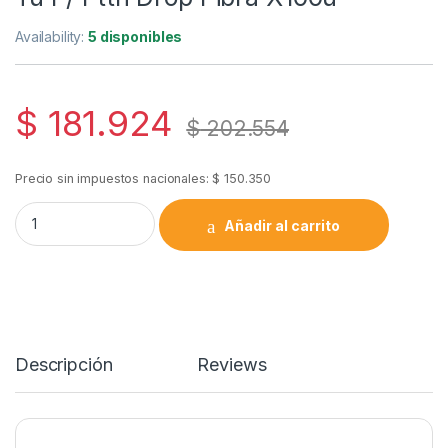
Availability:
5 disponibles
$
181.924
$
202.554
Precio sin impuestos nacionales:
$
150.350
Mensula Retencion Gancho Soporte Tu P/ Ftth Drop Fibra X10
Añadir al carrito
Descripción
Reviews