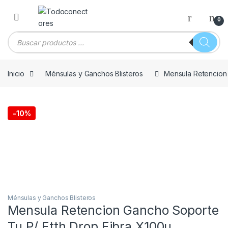
Skip to navigation
Skip to content
0
Búsqueda de productos
Inicio
Ménsulas y Ganchos Blisteros
Mensula Retencion 
-
10%
Ménsulas y Ganchos Blisteros
Mensula Retencion Gancho Soporte
Tu P/ Ftth Drop Fibra X100u