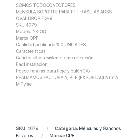
SOMOS TODOCONECTORES
MENSULA SOPORTE PARA FTTH ASU AS ADSS
OVAL DROP FIG-8
SKU 4079
Modelo YK-OQ
Marca OPF
Cantidad publicada 100 UNIDADES
Características
Gancho ultra resistente para retención
Fácil instalación
Posee ranuras para fleje y bulón 3/8
REALIZAMOS FACTURA A, B, E (EXPORTACI N) Y A
MiPyme
SKU:
4079
Categoría:
Ménsulas y Ganchos
Blisteros
Marca:
OPF