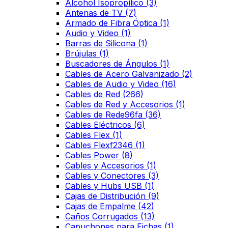
Alcohol Isopropílico
(3)
Antenas de TV
(7)
Armado de Fibra Óptica
(1)
Audio y Video
(1)
Barras de Silicona
(1)
Brújulas
(1)
Buscadores de Ángulos
(1)
Cables de Acero Galvanizado
(2)
Cables de Audio y Video
(16)
Cables de Red
(266)
Cables de Red y Accesorios
(1)
Cables de Rede96fa
(36)
Cables Eléctricos
(6)
Cables Flex
(1)
Cables Flexf2346
(1)
Cables Power
(8)
Cables y Accesorios
(1)
Cables y Conectores
(3)
Cables y Hubs USB
(1)
Cajas de Distribución
(9)
Cajas de Empalme
(42)
Caños Corrugados
(13)
Capuchones para Fichas
(1)