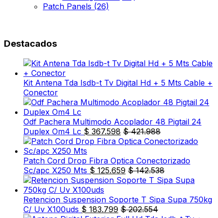
Patch Panels
(26)
Destacados
Kit Antena Tda Isdb-t Tv Digital Hd + 5 Mts Cable +
Conector
Odf Pachera Multimodo Acoplador 48 Pigtail 24
Duplex Om4 Lc
$
367.598
$
421.988
Patch Cord Drop Fibra Optica Conectorizado
Sc/apc X250 Mts
$
125.659
$
142.538
Retencion Suspension Soporte T Sipa Supa 750kg
C/ Uv X100uds
$
183.799
$
202.554