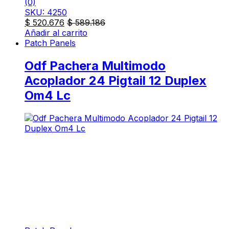
(0)
SKU: 4250
$
520.676
$
589.186
Añadir al carrito
Patch Panels
Odf Pachera Multimodo
Acoplador 24 Pigtail 12 Duplex
Om4 Lc