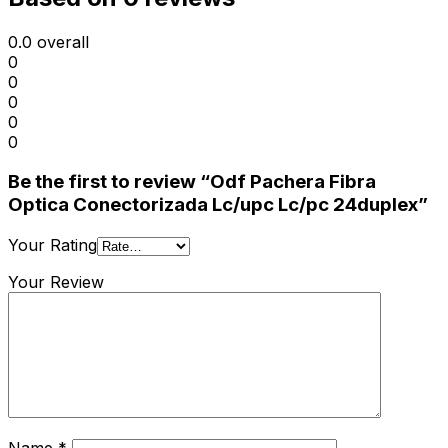
0.0
overall
0
0
0
0
0
Be the first to review “Odf Pachera Fibra
Optica Conectorizada Lc/upc Lc/pc 24duplex”
Your Rating
Your Review