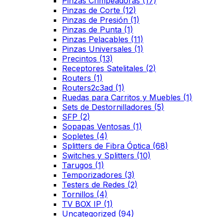
Pinzas Crimpeadoras
(17)
Pinzas de Corte
(12)
Pinzas de Presión
(1)
Pinzas de Punta
(1)
Pinzas Pelacables
(11)
Pinzas Universales
(1)
Precintos
(13)
Receptores Satelitales
(2)
Routers
(1)
Routers2c3ad
(1)
Ruedas para Carritos y Muebles
(1)
Sets de Destornilladores
(5)
SFP
(2)
Sopapas Ventosas
(1)
Sopletes
(4)
Splitters de Fibra Óptica
(68)
Switches y Splitters
(10)
Tarugos
(1)
Temporizadores
(3)
Testers de Redes
(2)
Tornillos
(4)
TV BOX IP
(1)
Uncategorized
(94)