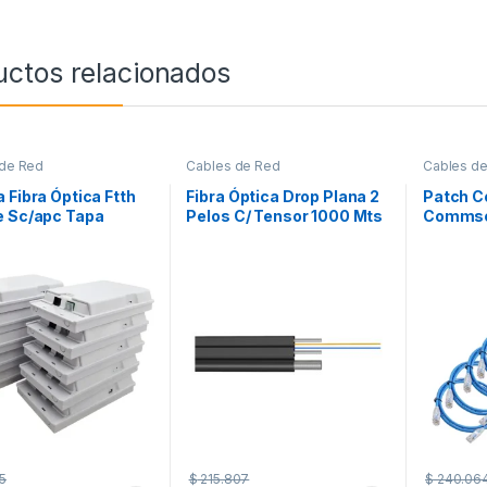
uctos relacionados
 de Red
Cables de Red
Cables d
 Fibra Óptica Ftth
Fibra Óptica Drop Plana 2
Patch C
e Sc/apc Tapa
Pelos C/ Tensor 1000 Mts
Commsc
tora X10
G657a
0.60 Mt
5
$
215.807
$
240.06