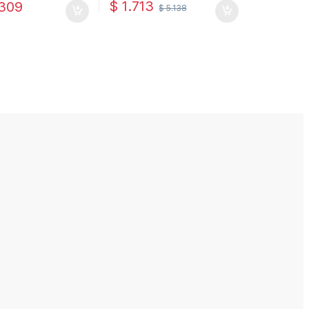
$
1.713
309
$
5.138