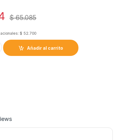
4
$
65.085
nacionales:
$
52.700
Optica Fc/apc A Sc/apc Monomodo 5 Mts X6u quantity
Añadir al carrito
iews