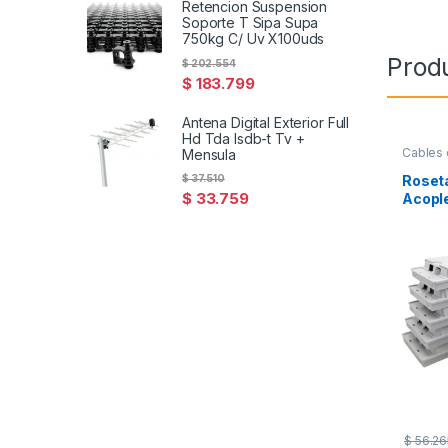
Retencion Suspension
Soporte T Sipa Supa
750kg C/ Uv X100uds
Prod
$
202.554
$
183.799
Antena Digital Exterior Full
Hd Tda Isdb-t Tv +
Cables
Mensula
Roseta
$
37.510
$
33.759
Acopl
Cober
$
56.26