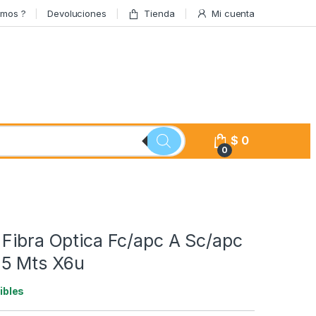
amos ?
Devoluciones
Tienda
Mi cuenta
$
0
0
 Fibra Optica Fc/apc A Sc/apc
5 Mts X6u
ibles