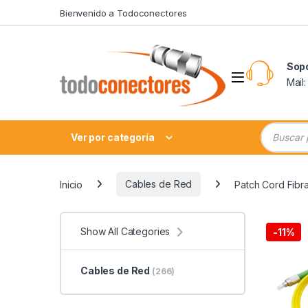
Skip to navigation
Skip to content
Bienvenido a Todoconectores
Sop
Mail
Búsqueda
Ver por categoría
Inicio
Cables de Red
Patch Cord Fibr
Show All Categories
-
11%
Cables de Red
(266)