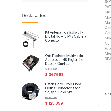
SO
PAT
SKU
Destacados
Mod
Mar
Can
Kit Antena Tda Isdb-t Tv
Car
Digital Hd + 5 Mts Cable +
Mod
Conector
Con
Esp
Med
Odf Pachera Multimodo
REA
Acoplador 48 Pigtail 24
Duplex Om4 Lc
$
421.988
$
367.598
Patch Cord Drop Fibra
Optica Conectorizado
Sc/apc X250 Mts
SK
$
142.538
$
125.659