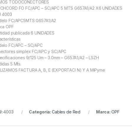
MOS TODOCONECTORES
CHCORD FO FC/APC – SC/APC 5 MTS G657A1/A2 X6 UNIDADES
 4003
elo FC/APC5MTS G657A1/A2
ca OPF
tidad publicada 6 UNIDADES
acterísticas
elo FC/APC – SC/APC
ectores simplex FC/APC y SC/APC
ecificaciones 9/125 Um – 3.0mm – G657A1/A2 – LSZH
idas 5 Mts.
LIZAMOS FACTURA A, B, E (EXPORTACI N) Y A MiPyme
U:
4003
Categoría:
Cables de Red
Marca:
OPF