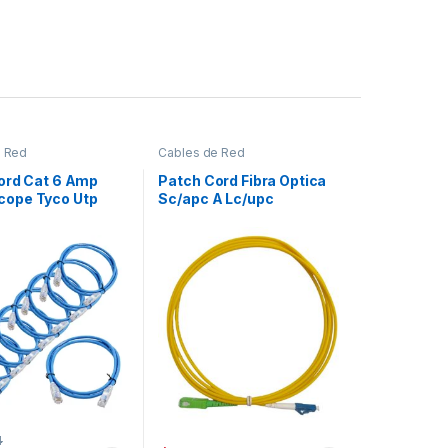
e Red
Cables de Red
ord Cat 6 Amp
Patch Cord Fibra Optica
ope Tyco Utp
Sc/apc A Lc/upc
s Red
Monomodo 2 Mts
4