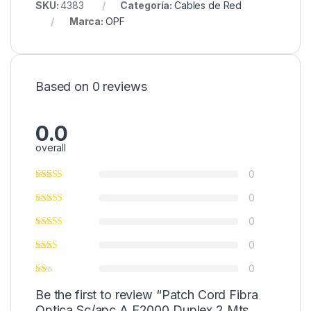
SKU:
4383
Categoría:
Cables de Red
Marca:
OPF
Based on 0 reviews
0.0
overall
0
0
0
0
0
Be the first to review “Patch Cord Fibra
Optica Sc/apc A E2000 Duplex 2 Mts