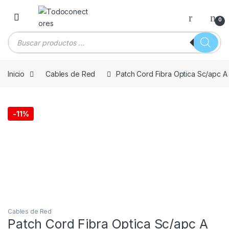
Skip to navigation
Skip to content
0
Búsqueda de productos
Inicio
Cables de Red
Patch Cord Fibra Optica Sc/apc 
-
11%
Cables de Red
Patch Cord Fibra Optica Sc/apc A