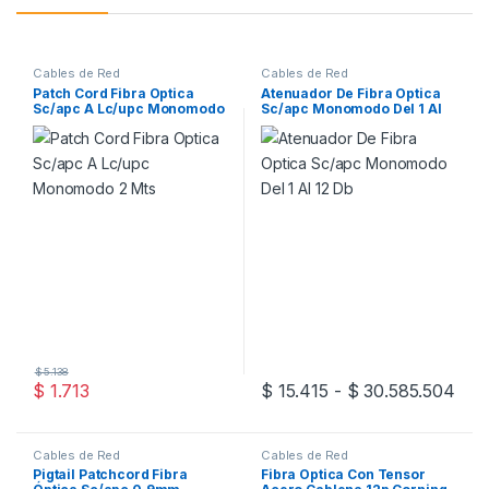
Cables de Red
Cables de Red
Patch Cord Fibra Optica
Atenuador De Fibra Optica
Sc/apc A Lc/upc Monomodo
Sc/apc Monomodo Del 1 Al
2 Mts
12 Db
$
5.138
Rang
$
1.713
$
15.415
-
$
30.585.504
Este producto tiene múltiples v
Cables de Red
Cables de Red
Pigtail Patchcord Fibra
Fibra Optica Con Tensor