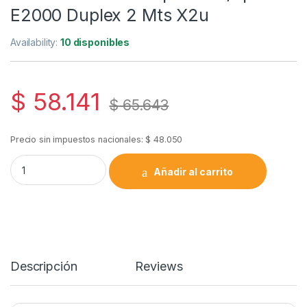
E2000 Duplex 2 Mts X2u
Availability:
10 disponibles
$
58.141
$
65.643
Precio sin impuestos nacionales:
$
48.050
Patch Cord Fibra Optica Sc/apc A E2000 Duplex 2 Mts X2u qu
Añadir al carrito
Descripción
Reviews