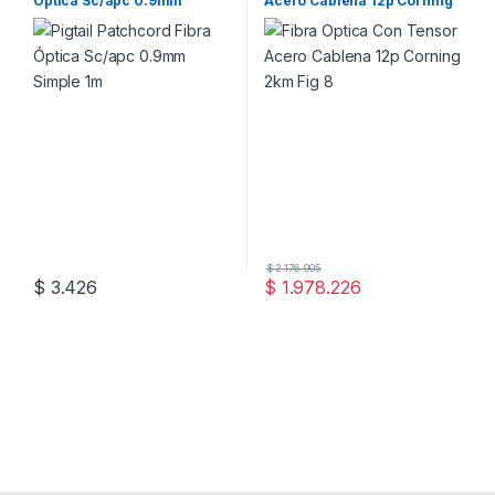
Óptica Sc/apc 0.9mm
Acero Cablena 12p Corning
Simple 1m
2km Fig 8
$
2.176.905
$
3.426
$
1.978.226