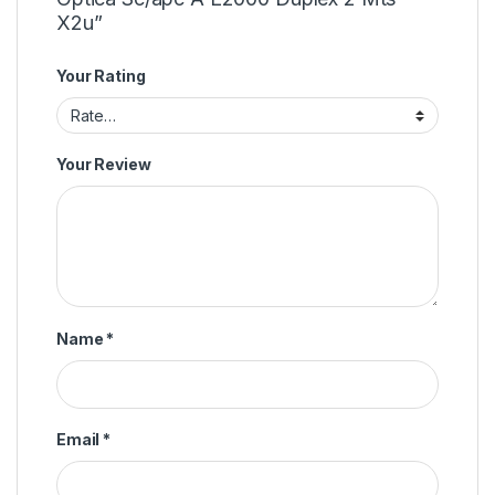
X2u”
Your Rating
Your Review
Name
*
Email
*