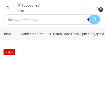
Skip to navigation
Skip to content
0
Búsqueda de productos
Inicio
Cables de Red
Patch Cord Fibra Optica Sc/apc
-
9%