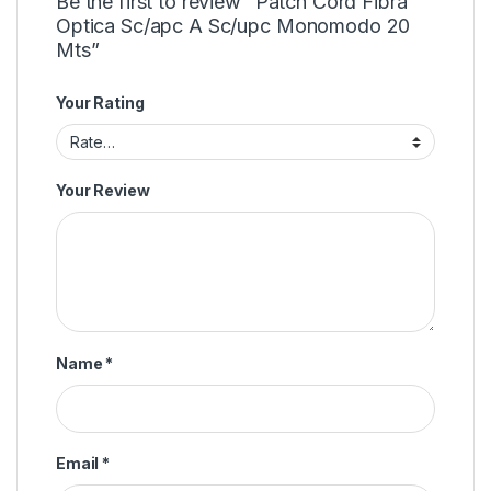
Be the first to review “Patch Cord Fibra
Optica Sc/apc A Sc/upc Monomodo 20
Mts”
Your Rating
Your Review
Name
*
Email
*