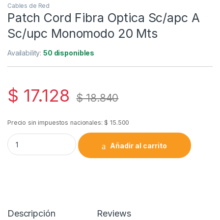
Cables de Red
Patch Cord Fibra Optica Sc/apc A
Sc/upc Monomodo 20 Mts
Availability:
50 disponibles
$
17.128
$
18.840
Precio sin impuestos nacionales:
$
15.500
Patch Cord Fibra Optica Sc/apc A Sc/upc Monomodo 20 Mts q
Añadir al carrito
Descripción
Reviews