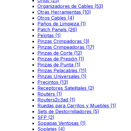
Onus
(25)
Organizadores de Cables
(53)
Otras Herramientas
(10)
Otros Cables
(4)
Paños de Limpieza
(1)
Patch Panels
(26)
Pelotas
(1)
Pinzas Crimpadoras
(3)
Pinzas Crimpeadoras
(17)
Pinzas de Corte
(12)
Pinzas de Presión
(1)
Pinzas de Punta
(1)
Pinzas Pelacables
(11)
Pinzas Universales
(1)
Precintos
(13)
Receptores Satelitales
(2)
Routers
(1)
Routers2c3ad
(1)
Ruedas para Carritos y Muebles
(1)
Sets de Destornilladores
(5)
SFP
(2)
Sopapas Ventosas
(1)
Sopletes
(4)