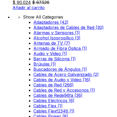
$
90.024
$
97.526
Añadir al carrito
Show All Categories
Adaptadores
(42)
Adaptadores de Cables de Red
(30)
Alarmas y Sensores
(1)
Alcohol Isopropílico
(3)
Antenas de TV
(7)
Armado de Fibra Óptica
(1)
Audio y Video
(1)
Barras de Silicona
(1)
Brújulas
(1)
Buscadores de Ángulos
(1)
Cables de Acero Galvanizado
(2)
Cables de Audio y Video
(16)
Cables de Red
(266)
Cables de Red y Accesorios
(1)
Cables de Rede96fa
(36)
Cables Eléctricos
(6)
Cables Flex
(1)
Cables Flexf2346
(1)
Cables Power
(8)