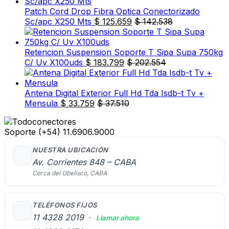
Patch Cord Drop Fibra Optica Conectorizado
Sc/apc X250 Mts
$
125.659
$
142.538
Retencion Suspension Soporte T Sipa Supa 750kg
C/ Uv X100uds
$
183.799
$
202.554
Antena Digital Exterior Full Hd Tda Isdb-t Tv +
Mensula
$
33.759
$
37.510
Soporte
(+54) 11.6906.9000
NUESTRA UBICACIÓN
Av. Corrientes 848 – CABA
Cerca del Obelisco, CABA
TELÉFONOS FIJOS
11 4328 2019
·
Llamar ahora