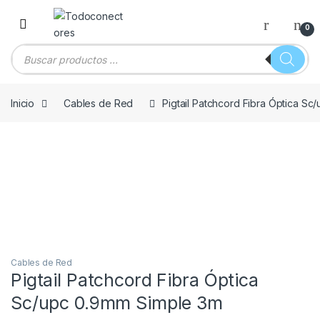
Skip to navigation
Skip to content
0
Búsqueda de productos
Inicio
Cables de Red
Pigtail Patchcord Fibra Óptica S
Cables de Red
Pigtail Patchcord Fibra Óptica
Sc/upc 0.9mm Simple 3m