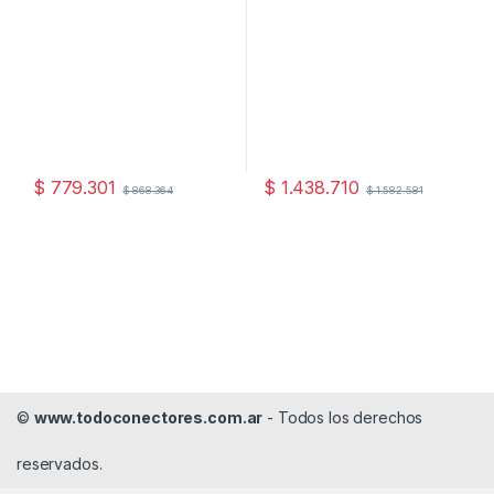
$
779.301
$
1.438.710
$
868.364
$
1.582.581
©
www.todoconectores.com.ar
- Todos los derechos
reservados.