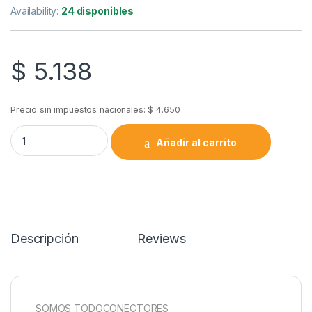
Availability:
24 disponibles
$
5.138
Precio sin impuestos nacionales:
$
4.650
Pigtail Patchcord Fibra Óptica Sc/upc 0.9mm Simple 3m quan
Añadir al carrito
Descripción
Reviews
SOMOS TODOCONECTORES