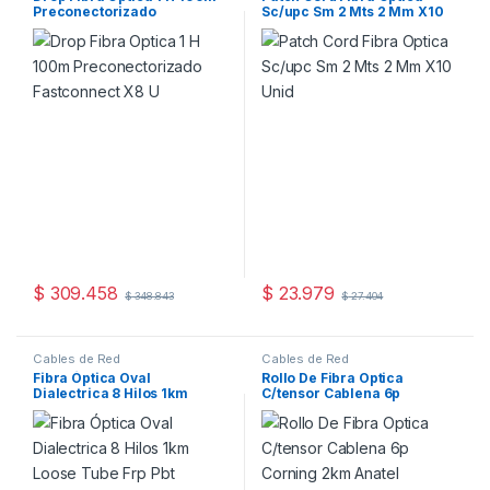
Preconectorizado
Sc/upc Sm 2 Mts 2 Mm X10
Fastconnect X8 U
Unid
$
309.458
$
23.979
$
348.843
$
27.404
Este producto tiene múltiples variantes. Las opciones se pueden
Cables de Red
Cables de Red
Fibra Óptica Oval
Rollo De Fibra Optica
Dialectrica 8 Hilos 1km
C/tensor Cablena 6p
Loose Tube Frp Pbt
Corning 2km Anatel