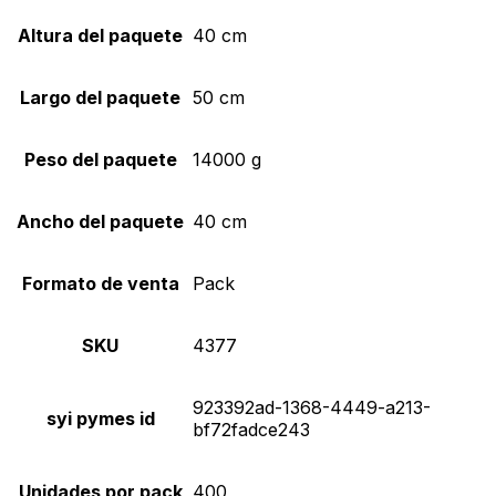
Altura del paquete
40 cm
Largo del paquete
50 cm
Peso del paquete
14000 g
Ancho del paquete
40 cm
Formato de venta
Pack
SKU
4377
923392ad-1368-4449-a213-
syi pymes id
bf72fadce243
Unidades por pack
400