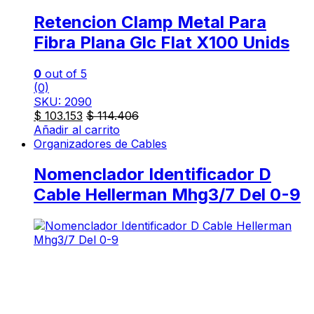
Retencion Clamp Metal Para
Fibra Plana Glc Flat X100 Unids
0
out of 5
(0)
SKU: 2090
$
103.153
$
114.406
Añadir al carrito
Organizadores de Cables
Nomenclador Identificador D
Cable Hellerman Mhg3/7 Del 0-9