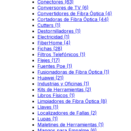
Conectores
(63)
Conversores de TV
(6)
Convertidores de Fibra Óptica
(4)
Cortadoras de Fibra Óptica
(44)
Cutters
(1)
Destornilladores
(1)
Electricidad
(1)
FiberHome
(4)
Fichas
(28)
Filtros Telefónicos
(1)
Flejes
(17)
Fuentes Poe
(1)
Fusionadoras de Fibra Óptica
(1)
Huawei
(21)
Industrias y Oficinas
(1)
Kits de Herramientas
(2)
Libros Físicos
(1)
Limpiadores de Fibra Óptica
(8)
Llaves
(1)
Localizadores de Fallas
(2)
Lupas
(1)
Maletines de Herramientas
(1)
Mangos para Empalme
(6)