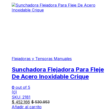
Flejadoras y Tensoras Manuales
Sunchadora Flejadora Para Fleje
De Acero Inoxidable Crique
0
out of 5
(0)
SKU: 2181
$
452.166
$
530.953
Añadir al carrito