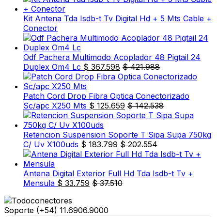
Kit Antena Tda Isdb-t Tv Digital Hd + 5 Mts Cable +
Conector
Odf Pachera Multimodo Acoplador 48 Pigtail 24
Duplex Om4 Lc
$
367.598
$
421.988
Patch Cord Drop Fibra Optica Conectorizado
Sc/apc X250 Mts
$
125.659
$
142.538
Retencion Suspension Soporte T Sipa Supa 750kg
C/ Uv X100uds
$
183.799
$
202.554
Antena Digital Exterior Full Hd Tda Isdb-t Tv +
Mensula
$
33.759
$
37.510
Soporte
(+54) 11.6906.9000